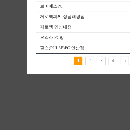
브이에스PC
제로백피씨 성남태평점
제로백 연신내점
오엑스 PC방
펄스(PULSE)PC 안산점
1
2
3
4
5