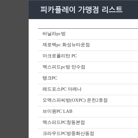
피카플레이 가맹점 리스트
바닐라pc방
제로백pc 화성뉴타운점
아크로폴리탄 PC
맥스피드pc방 만수점
탱크PC
레드포스PC 아레나
오엑스피씨방(OXPC) 온천2호점
브이원PC LAB
맥스피드PC창동본점
크라우드PC방중화산동점